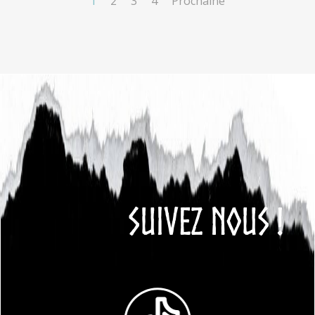
1
2
3
4
Prochaine
SUIVEZ NOUS !