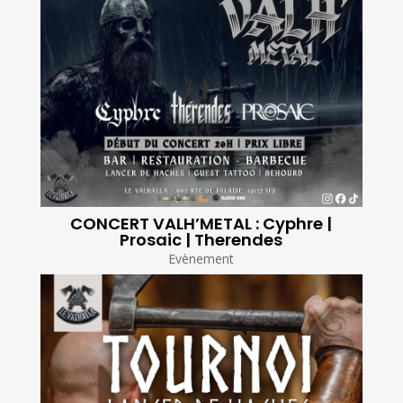
CONCERT VALH’METAL : Cyphre |
Prosaic | Therendes
Evènement