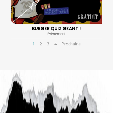
BURGER QUIZ GEANT !
Evènement
1
2
3
4
Prochaine