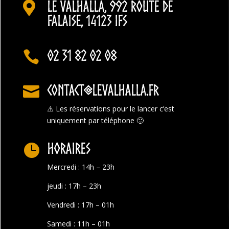
Le Valhalla, 992 Route de

Falaise, 14123 Ifs
02 31 82 02 08

contact@levalhalla.fr

⚠️
Les réservations pour le lancer c’est
uniquement par téléphone 🙂
Horaires

Mercredi : 14h – 23h
jeudi : 17h – 23h
Vendredi : 17h – 01h
Samedi : 11h – 01h