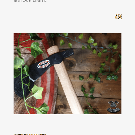
⚠️STOCK LIMITÉ
45€