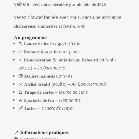
Valhalla : 𝐜’𝐞𝐬𝐭 𝐧𝐨𝐭𝐫𝐞 𝐝𝐞𝐫𝐧𝐢𝐞̀𝐫𝐞 𝐠𝐫𝐚𝐧𝐝𝐞 𝐟𝐞̂𝐭𝐞 𝐝𝐞 𝟐𝟎𝟐𝟓.
Venez clôturer l’année avec nous, dans une ambiance
𝐜𝐡𝐚𝐥𝐞𝐮𝐫𝐞𝐮𝐬𝐞, 𝐢𝐦𝐦𝐞𝐫𝐬𝐢𝐯𝐞 𝐞𝐭 𝐟𝐞𝐬𝐭𝐢𝐯𝐞. ❄️🍻
𝐀𝐮 𝐩𝐫𝐨𝐠𝐫𝐚𝐦𝐦𝐞
🪓 𝐋𝐚𝐧𝐜𝐞𝐫 𝐝𝐞 𝐡𝐚𝐜𝐡𝐞𝐬 𝐬𝐩𝐞́𝐜𝐢𝐚𝐥 𝐘𝐮𝐥𝐞
🍗 𝐑𝐞𝐬𝐭𝐚𝐮𝐫𝐚𝐭𝐢𝐨𝐧 𝐞𝐭 𝐛𝐚𝐫 sur place
⚔️ 𝐃𝐞́𝐦𝐨𝐧𝐬𝐭𝐫𝐚𝐭𝐢𝐨𝐧 & 𝐢𝐧𝐢𝐭𝐢𝐚𝐭𝐢𝐨𝐧 𝐚𝐮 𝐁𝐞́𝐡𝐨𝐮𝐫𝐝 (enfant /
adulte) –
La Baronnerie
🧒 𝐀𝐭𝐞𝐥𝐢𝐞𝐫𝐬 𝐦𝐚𝐧𝐮𝐞𝐥𝐬 (enfant)
✂️ 𝐀𝐭𝐞𝐥𝐢𝐞𝐫 𝐜𝐫𝐞́𝐚𝐭𝐢𝐟 (adulte) –
Au Bois Normand
🔮 𝐓𝐢𝐫𝐚𝐠𝐞 𝐝𝐞 𝐜𝐚𝐫𝐭𝐞𝐬 –
Brume de Lune
🔥 𝐒𝐩𝐞𝐜𝐭𝐚𝐜𝐥𝐞 𝐝𝐞 𝐟𝐞𝐮 –
Flamanime
🖋️ 𝐓𝐚𝐭𝐭𝐨𝐨 –
L’Encre de Freya
📌 𝐈𝐧𝐟𝐨𝐫𝐦𝐚𝐭𝐢𝐨𝐧𝐬 𝐩𝐫𝐚𝐭𝐢𝐪𝐮𝐞𝐬
🎭 𝐂𝐨𝐬𝐭𝐮𝐦𝐞𝐬 𝐛𝐢𝐞𝐧𝐯𝐞𝐧𝐮𝐬