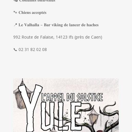
🐾 𝐂𝐡𝐢𝐞𝐧𝐬 𝐚𝐜𝐜𝐞𝐩𝐭𝐞́𝐬
📍 𝐋𝐞 𝐕𝐚𝐥𝐡𝐚𝐥𝐥𝐚 – 𝐁𝐚𝐫 𝐯𝐢𝐤𝐢𝐧𝐠 𝐝𝐞 𝐥𝐚𝐧𝐜𝐞𝐫 𝐝𝐞 𝐡𝐚𝐜𝐡𝐞𝐬
992 Route de Falaise, 14123 Ifs (près de Caen)
📞 02 31 82 02 08