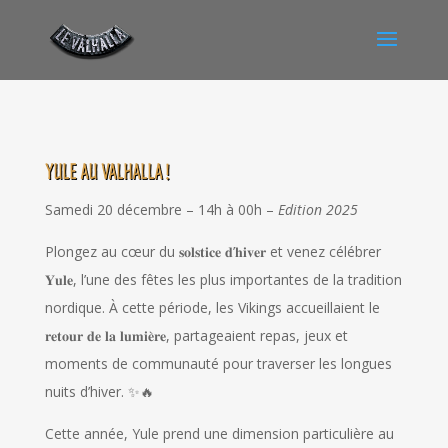
YULE AU VALHALLA !
Samedi 20 décembre – 14h à 00h –
Edition 2025
Plongez au cœur du 𝐬𝐨𝐥𝐬𝐭𝐢𝐜𝐞 𝐝’𝐡𝐢𝐯𝐞𝐫 et venez célébrer
𝐘𝐮𝐥𝐞, l’une des fêtes les plus importantes de la tradition
nordique. À cette période, les Vikings accueillaient le
𝐫𝐞𝐭𝐨𝐮𝐫 𝐝𝐞 𝐥𝐚 𝐥𝐮𝐦𝐢𝐞̀𝐫𝐞, partageaient repas, jeux et
moments de communauté pour traverser les longues
nuits d’hiver. ✨🔥
Cette année, Yule prend une dimension particulière au