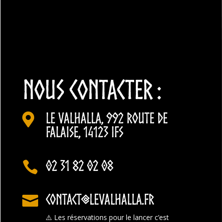
NOUS CONTACTER :
Le Valhalla, 992 Route de

Falaise, 14123 Ifs
02 31 82 02 08

contact@levalhalla.fr

⚠️
Les réservations pour le lancer c’est