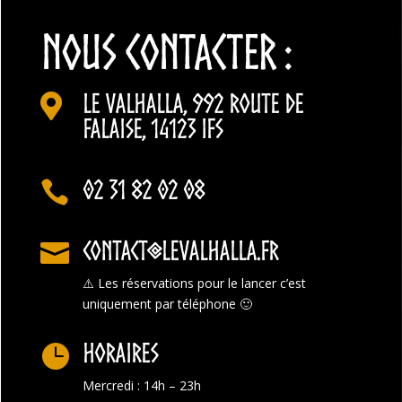
NOUS CONTACTER :
Le Valhalla, 992 Route de

Falaise, 14123 Ifs
02 31 82 02 08

contact@levalhalla.fr

⚠️
Les réservations pour le lancer c’est
uniquement par téléphone 🙂
Horaires

Mercredi : 14h – 23h