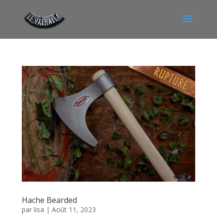
Hache Bearded
par
lisa
|
Août 11, 2023