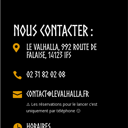
NOUS CONTACTER :
Le Valhalla, 992 Route de

Falaise, 14123 Ifs
02 31 82 02 08

contact@levalhalla.fr

⚠️
Les réservations pour le lancer c’est
uniquement par téléphone 🙂
Horaires
