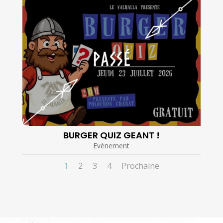
BURGER QUIZ GEANT !
Evènement
1
2
3
4
Prochaine