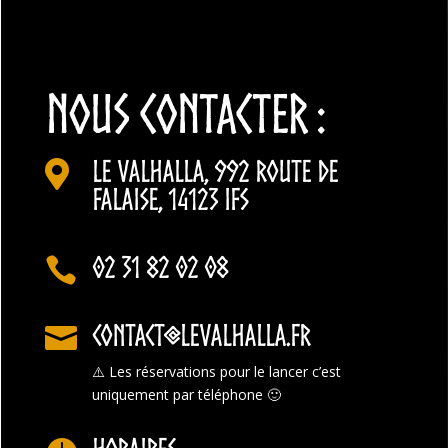
NOUS CONTACTER :
Le Valhalla, 992 Route de

Falaise, 14123 Ifs
02 31 82 02 08

contact@levalhalla.fr

⚠️
Les réservations pour le lancer c’est
uniquement par téléphone 🙂