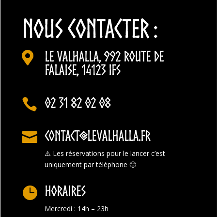
NOUS CONTACTER :
Le Valhalla, 992 Route de

Falaise, 14123 Ifs
02 31 82 02 08

contact@levalhalla.fr

⚠️
Les réservations pour le lancer c’est
uniquement par téléphone 🙂
Horaires

Mercredi : 14h – 23h