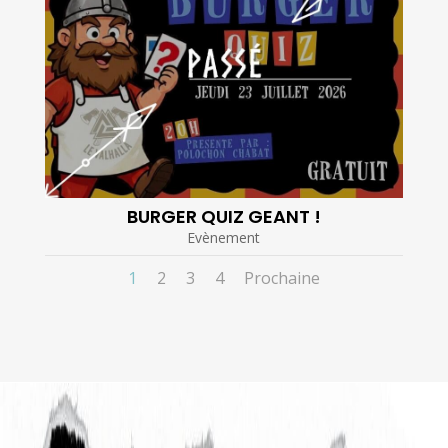
BURGER QUIZ GEANT !
Evènement
1
2
3
4
Prochaine