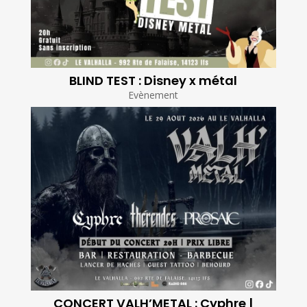
BLIND TEST : Disney x métal
Evènement
CONCERT VALH’METAL : Cyphre |