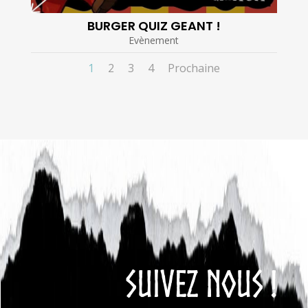
BURGER QUIZ GEANT !
Evènement
1
2
3
4
Prochaine
SUIVEZ NOUS !