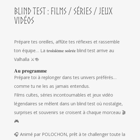
BLIND TEST : Films / Séries / Jeux
vidéos
Prépare tes oreilles, affûte tes réflexes et rassemble
ton équipe… La 𝐭𝐫𝐨𝐢𝐬𝐢𝐞̀𝐦𝐞 𝐬𝐨𝐢𝐫𝐞́𝐞 blind test arrive au
Valhalla ⚔️🍻
𝐀𝐮 𝐩𝐫𝐨𝐠𝐫𝐚𝐦𝐦𝐞
Prépare toi à replonger dans tes univers préférés…
comme tu ne les as jamais entendus.
Films cultes, séries incontournables et jeux vidéo
légendaires se mêlent dans un blind test où nostalgie,
surprises et souvenirs se croisent à chaque morceau 🎬
🎮
🎧 Animé par POLOCHON, prêt à te challenger toute la