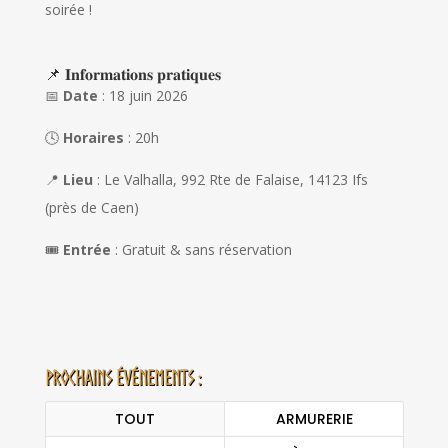
soirée !
📌 𝐈𝐧𝐟𝐨𝐫𝐦𝐚𝐭𝐢𝐨𝐧𝐬 𝐩𝐫𝐚𝐭𝐢𝐪𝐮𝐞𝐬
📅
Date
: 18 juin 2026
🕓
Horaires
: 20h
📍
Lieu
: Le Valhalla, 992 Rte de Falaise, 14123 Ifs
(près de Caen)
🎟️
Entrée
: Gratuit & sans réservation
Prochains événements :
TOUT
ARMURERIE