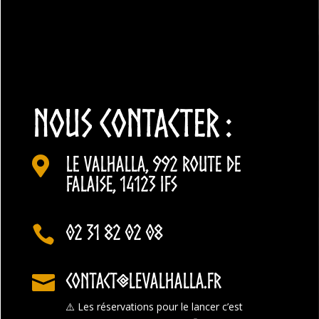
NOUS CONTACTER :
Le Valhalla, 992 Route de

Falaise, 14123 Ifs
02 31 82 02 08

contact@levalhalla.fr

⚠️
Les réservations pour le lancer c’est