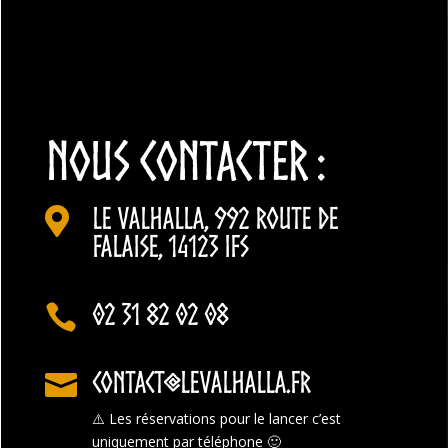
NOUS CONTACTER :
Le Valhalla, 992 Route de

Falaise, 14123 Ifs
02 31 82 02 08

contact@levalhalla.fr

⚠️
Les réservations pour le lancer c’est
uniquement par téléphone 🙂