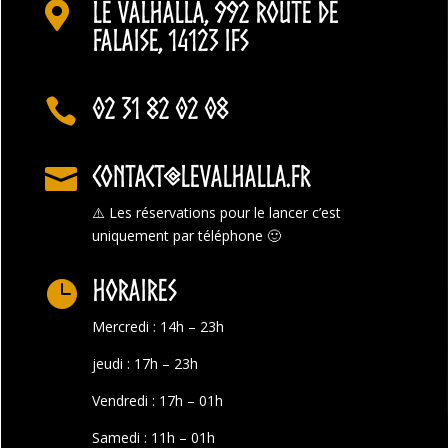
Le Valhalla, 992 Route de

Falaise, 14123 Ifs
02 31 82 02 08

contact@levalhalla.fr

⚠️
Les réservations pour le lancer c’est
uniquement par téléphone 🙂
Horaires

Mercredi : 14h – 23h
jeudi : 17h – 23h
Vendredi : 17h – 01h
Samedi : 11h – 01h