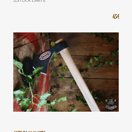
⚠️STOCK LIMITÉ
45€