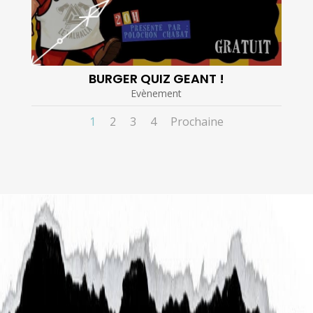
BURGER QUIZ GEANT !
Evènement
1
2
3
4
Prochaine